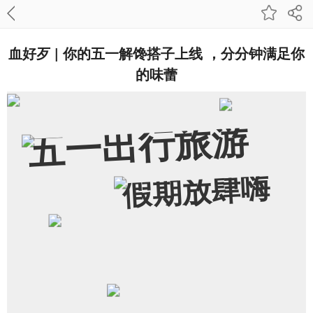
血好歹 | 你的五一解馋搭子上线 ，分分钟满足你
的味蕾
五一出行旅游
假期放肆嗨