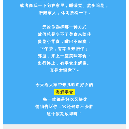
或者像我一下宅在家里，睡懒觉、熬夜追剧，
陪陪家人，休闲放松一下~
无论你选择哪一种方式
放假总是少不了美食来陪伴
煲剧小零食，嘴巴不寂寞；
下午茶，有零食来陪伴；
郊游，来上一篮美味零食；
出行路上，有零食来解馋。
真是太惬意了~
今天给大家带来几款血好歹的
海鲜零食
每一款都是好吃又解馋
悄悄告诉你：它还健康不会胖
这个假期放肆嗨！