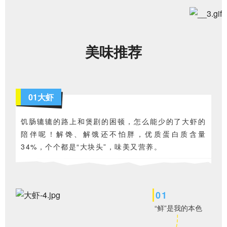
美味推荐
01大虾
饥肠辘辘的路上和煲剧的困顿，怎么能少的了大虾的
陪伴呢！解馋、解饿还不怕胖，优质蛋白质含量
34%，个个都是“大块头”，
味美又营养。
0
1
“鲜”是我的本色